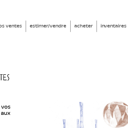
os ventes
estimer/vendre
acheter
inventaires
tes
 vos
 aux