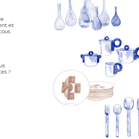
de
ent et
tous
us
tes ?